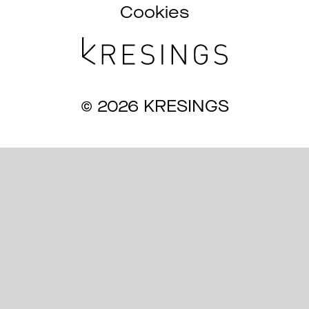
Cookies
Magazine
Awards
© 2026 KRESINGS
Soziales
Themen