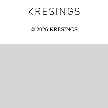
Mag
© 2026 KRESINGS
Aw
Soz
Th