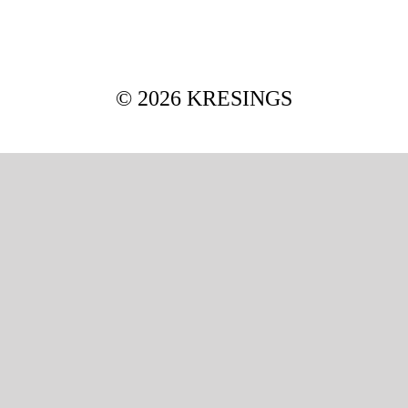
Mag
© 2026 KRESINGS
Aw
Soz
Th