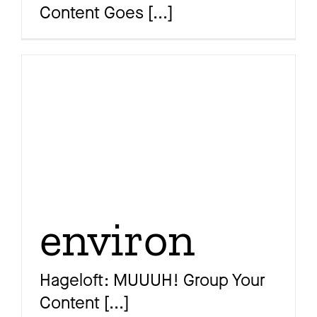
Content Goes
[...]
Ma
Aw
So
environ
Th
Hageloft: MUUUH! Group Your
Content
[...]