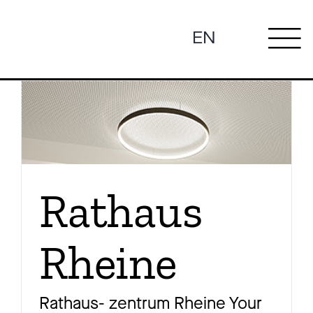
Zum
Inhalt
EN
To
springen
Ne
Na
Pro
Rathaus
Rheine
Pr
Rathaus- zentrum Rheine Your