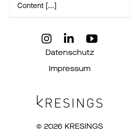
Content
[...]
Ma
Aw
Datenschutz
Impressum
So
Th
© 2026 KRESINGS