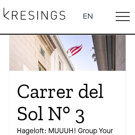
Zum
Inhalt
EN
To
springen
Ne
Na
Pro
Carrer del
Sol N° 3
Pr
Hageloft: MUUUH! Group Your