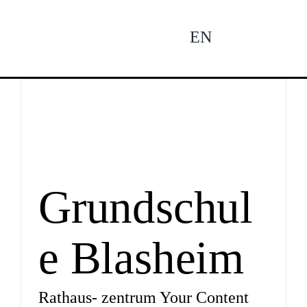
Zum
Inhalt
EN
To
springen
Na
Ne
Pro
Grundschul
e Blasheim
Pro
Rathaus- zentrum Your Content