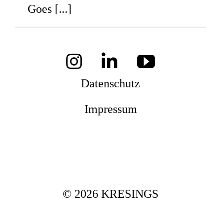
Goes
[...]
Mag
Aw
Datenschutz
Impressum
Soz
Th
© 2026 KRESINGS