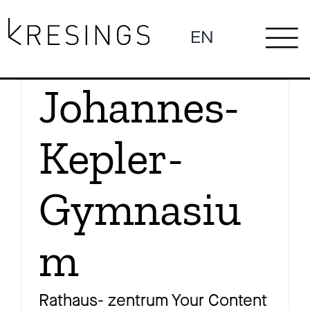
Zum
Inhalt
EN
To
springen
Johannes-
Ne
Na
Kepler-
Pro
Gymnasiu
m
Pr
Rathaus- zentrum Your Content