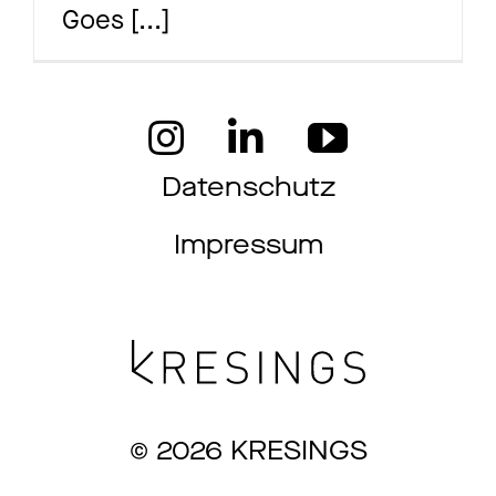
Goes
[...]
Ma
Aw
Datenschutz
Impressum
So
Th
© 2026 KRESINGS