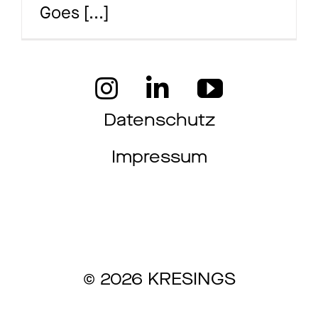
Goes
[...]
Ma
Aw
Datenschutz
Impressum
So
Th
© 2026 KRESINGS