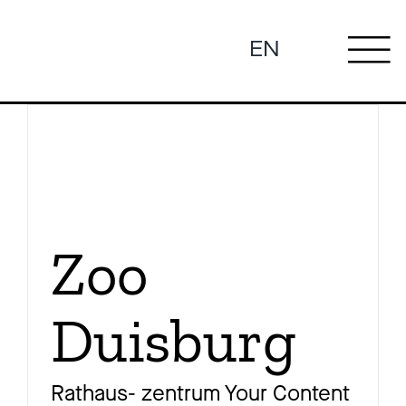
Zum
Inhalt
EN
To
springen
Ne
Na
Pro
Zoo
Duisburg
Pr
Rathaus- zentrum Your Content