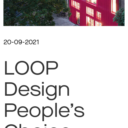
Magazine
Awards
20-09-2021
LOOP
Soziales
Design
Themen
People’s