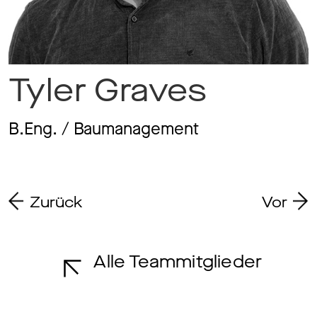
Ma
Tyler Graves
Aw
B.Eng. / Baumanagement
So
Zurück
Vor
Th
Alle Teammitglieder