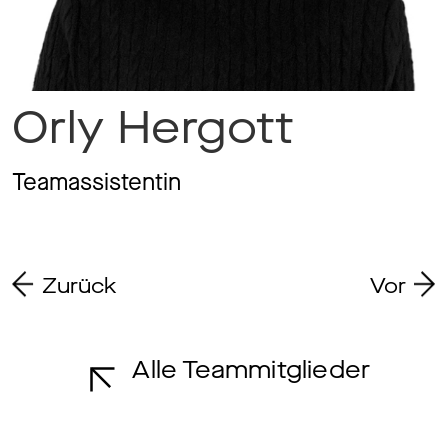
Ma
Orly Hergott
Aw
Teamassistentin
So
Zurück
Vor
Th
Alle Teammitglieder