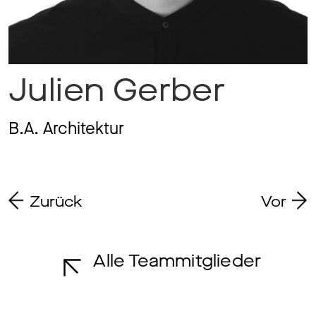
Magazine
Julien Gerber
Awards
B.A. Architektur
Soziales
Zurück
Vor
Themen
Alle Teammitglieder