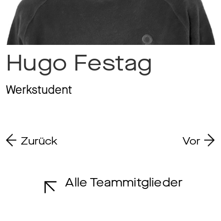
Ma
Hugo Festag
Aw
Werkstudent
So
Zurück
Vor
Th
Alle Teammitglieder