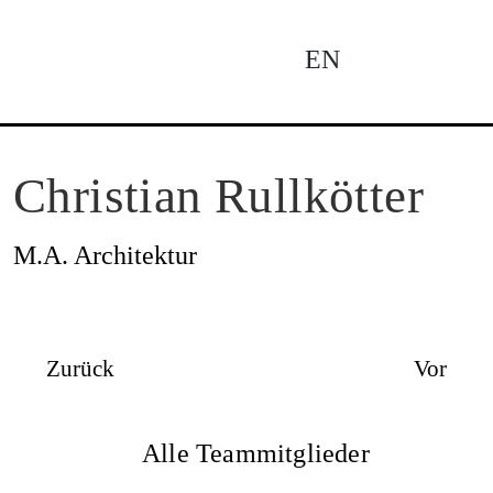
Zum
Inhalt
EN
To
springen
Na
Ne
Christian Rullkötter
M.A. Architektur
Pro
Zurück
Vor
Pro
Alle Teammitglieder