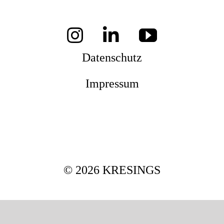
Mag
Datenschutz
Aw
Impressum
Soz
© 2026 KRESINGS
Th