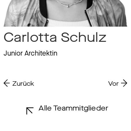
Ma
Carlotta Schulz
Aw
Junior Architektin
So
Zurück
Vor
Th
Alle Teammitglieder