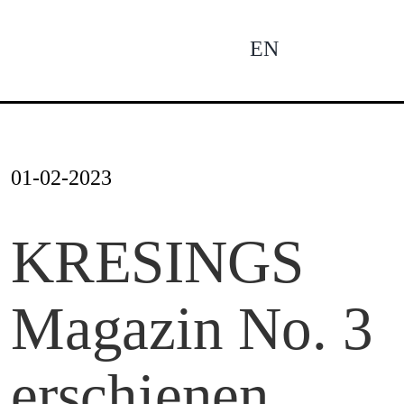
Zum
Inhalt
EN
To
springen
Na
Ne
01-02-2023
Pro
KRESINGS
Magazin No. 3
Pro
erschienen