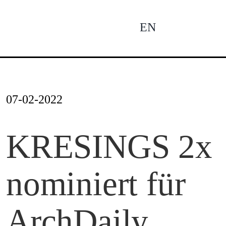
Zum
Inhalt
EN
To
springen
Na
News
07-02-2022
Profil
KRESINGS 2x
nominiert für
Projekte
ArchDaily