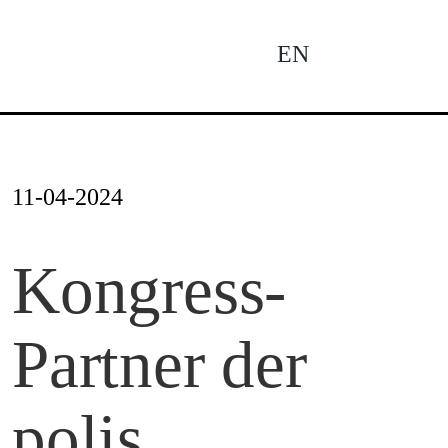
Zum
Inhalt
EN
To
springen
Na
Ne
11-04-2024
Pro
Kongress-
Partner der
Pro
polis