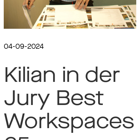
Magazine
Awards
04-09-2024
Kilian in der
Soziales
Jury Best
Themen
Workspaces