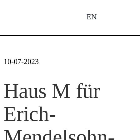
Zum
Inhalt
EN
To
springen
Na
Ne
10-07-2023
Pro
Haus M für
Erich-
Pro
Mendelsohn-