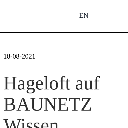
Zum
Inhalt
EN
To
springen
Na
Ne
18-08-2021
Pro
Hageloft auf
BAUNETZ
Pro
Wissen