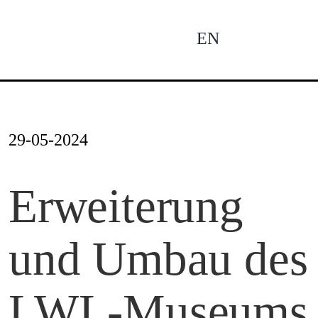
Zum
Inhalt
EN
To
springen
Na
Ne
29-05-2024
Pro
Erweiterung
und Umbau des
Pro
LWL-Museums