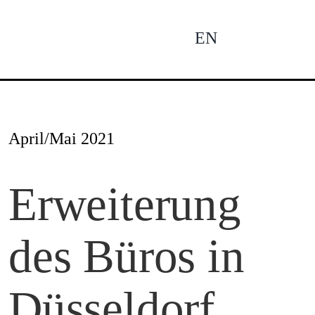
Zum
Inhalt
EN
To
springen
Na
Ne
April/Mai 2021
Pro
Erweiterung
des Büros in
Pro
Düsseldorf