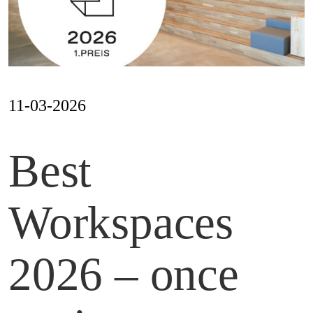
Mag
Aw
11-03-2026
Best
Soz
Workspaces
Th
2026 – once