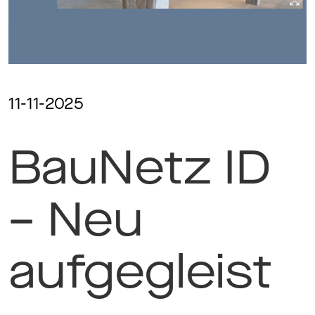
Ma
Aw
11-11-2025
BauNetz ID
So
– Neu
Th
aufgegleist