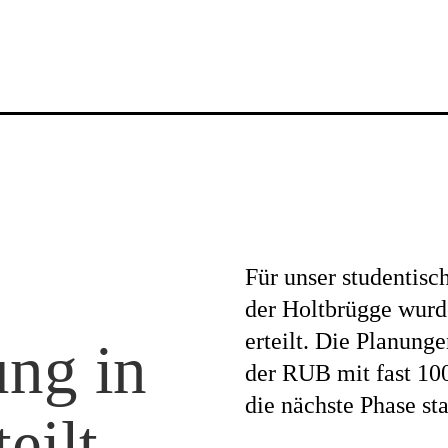
News
Für unser studentis
Profil
der Holtbrügge wur
erteilt. Die Planung
ng in
der RUB mit fast 10
Projekte
die nächste Phase sta
eilt