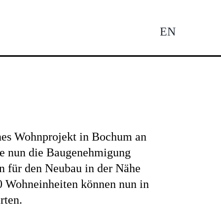
EN
Tog
Nav
ches Wohnprojekt in Bochum an
de nun die Baugenehmigung
en für den Neubau in der Nähe
0 Wohneinheiten können nun in
rten.