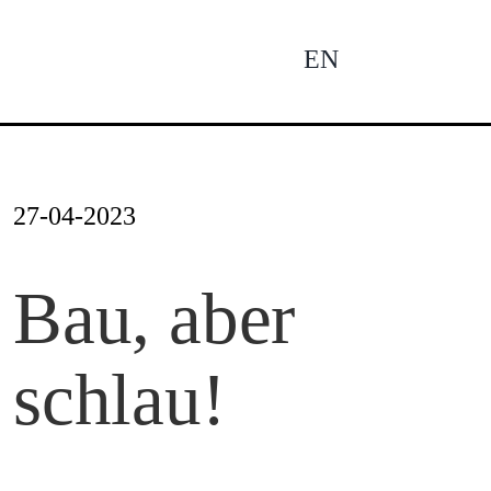
Zum
Inhalt
EN
To
springen
Na
Ne
27-04-2023
Pro
Bau, aber
schlau!
Pro