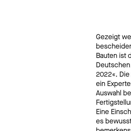
Gezeigt we
bescheidene
Bauten ist 
Deutschen 
2022«. Die
ein Expert
Auswahl bet
Fertigstel
Eine Einsc
es bewusst
bemerkensw