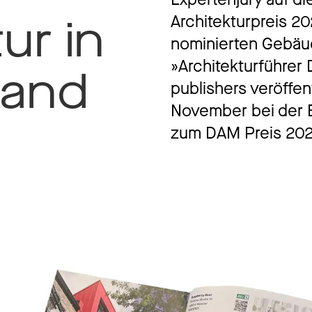
ur in
Architekturpreis 2
Jobs
nominierten Gebäu
»Architekturführe
land
publishers veröffen
November bei der B
Kontak
zum DAM Preis 202
Datenschutz