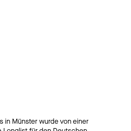
ine
s
es
en
 in Münster wurde von einer
e Longlist für den Deutschen