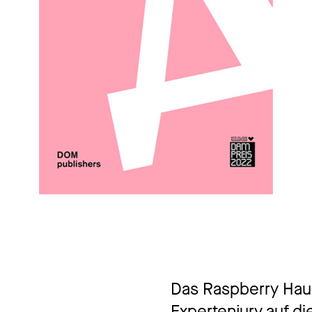
Magaz
Award
Sozial
Them
Das Raspberry Haus
Expertenjury auf di