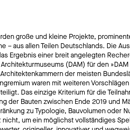
rden große und kleine Projekte, prominent
 – aus allen Teilen Deutschlands. Die Au
das Ergebnis einer breit angelegten Reche
Architekturmuseums (DAM) für den »DAM 
 Architektenkammern der meisten Bundesl
engremium waren mit weiteren Vorschlägen
eiligt. Das einzige Kriterium für die Teilna
lung der Bauten zwischen Ende 2019 und Mä
hränkung zu Typologie, Bauvolumen oder N
 nicht, um ein möglichst vollständiges Sp
erter, origineller, innovativer und wegwe