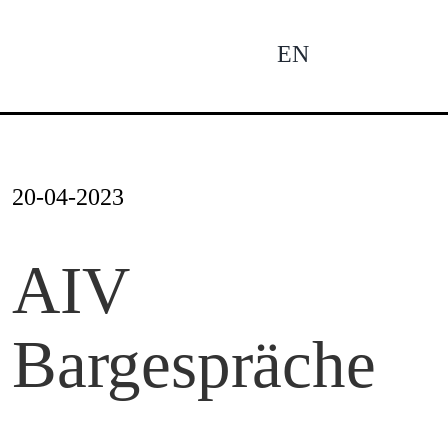
Zum
Inhalt
EN
To
springen
Na
Ne
20-04-2023
Pro
AIV
Bargespräche
Pro